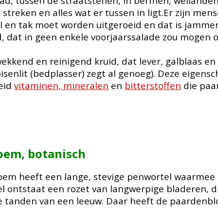
tad, tussen de straatstenen, in bermen, weilanden e
 streken en alles wat er tussen in ligt.Er zijn mens
l en tak moet worden uitgeroeid en dat is jamme
id, dat in geen enkele voorjaarssalade zou mogen 
ekkend en reinigend kruid, dat lever, galblaas en 
isenlit (bedplasser) zegt al genoeg). Deze eigen
heid
vitaminen, mineralen
en
bitterstoffen
die paa
loem
, botanisch
em heeft een lange, stevige penwortel waarmee h
tel ontstaat een rozet van langwerpige bladeren, d
 tanden van een leeuw. Daar heeft de paardenbl