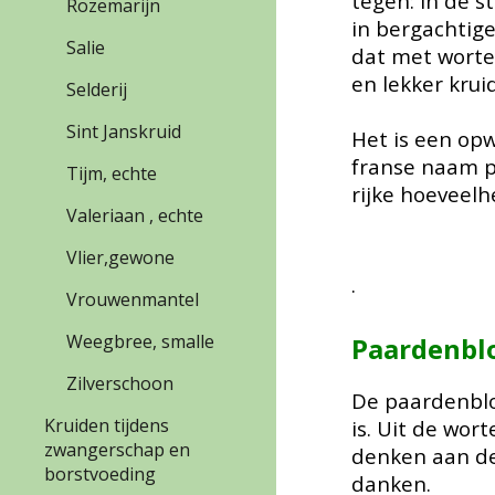
tegen: in de s
Rozemarijn
in bergachtige
Salie
dat met worte
en lekker kru
Selderij
Sint Janskruid
Het is een opw
franse naam p
Tijm, echte
rijke hoeveel
Valeriaan , echte
Vlier,gewone
.
Vrouwenmantel
Weegbree, smalle
Paardenb
Zilverschoon
De paardenblo
Kruiden tijdens
is. Uit de wor
zwangerschap en
denken aan de
borstvoeding
danken.