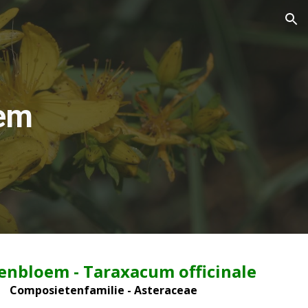
ion
em
enbloem - Taraxacum officinale
Composietenfamilie - Asteraceae