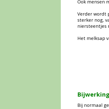
Ook mensen me
Verder wordt 
sterker nog, 
niersteentjes
Het melksap v
Bijwerkin
B
ij normaal g