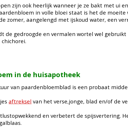
n zijn ook heerlijk wanneer je ze bakt met ui en sp
ardenbloem in volle bloei staat is het de moeit
de zomer, aangelengd met ijskoud water, een verru
dt de gedroogde en vermalen wortel wel gebruikt 
n chichorei.
oem in de huisapotheek
kuur van paardenbloemblad is een probaat middel 
.
pjes
aftreksel
van het verse,jonge, blad en/of de v
etlustopwekkend en verbetert de spijsvertering. H
galblaas.