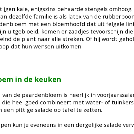
stijgen kale, enigszins behaarde stengels omhoog.
an dezelfde familie is als latex van de rubberboo
rdenbloem met een bloemhoofd dat uit felgele li
jn uitgebloei
d
, komen er zaadjes tevoorschijn die
wind de plant naar alle streken. Of hij wordt geh
hoop dat hun wensen uitkomen.
loem
in de keuken
d van de
p
aardenbloem is heerlijk in voorjaarssal
 die heel goed combineert met water- of tuinkers, 
 een pittige salade op tafel te zetten.
en kun je eveneens in een dergelijke salade ve