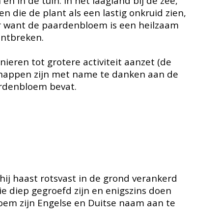
n in de tuin. In het laagland bij de zee,
en die de plant als een lastig onkruid zien,
r want de paardenbloem is een heilzaam
ontbreken.
nieren tot grotere activiteit aanzet (de
schappen zijn met name te danken aan de
rdenbloem bevat.
ij haast rotsvast in de grond verankerd
ie diep gegroefd zijn en enigszins doen
oem zijn Engelse en Duitse naam aan te