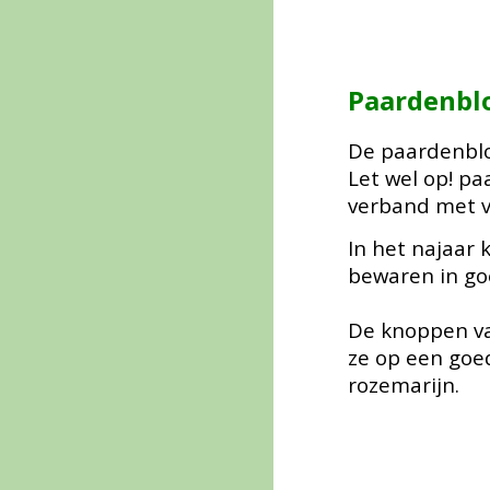
Paardenb
De paardenblo
Let wel op!
p
a
verband met ve
In het najaar 
bewaren in go
De knoppen va
ze op een goed
rozemarijn.