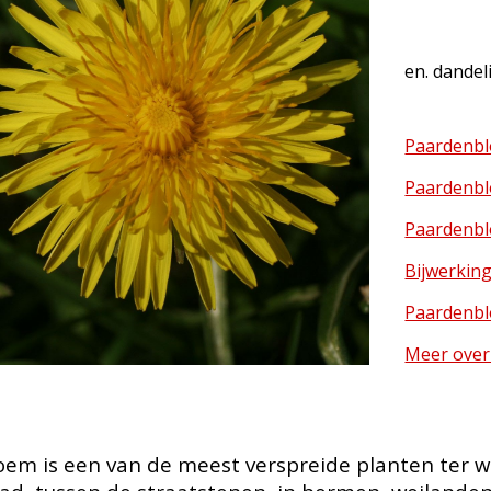
en. dandel
Paardenbl
Paardenbl
Paardenbl
Bijwerkin
Paardenbl
Meer over
em is een van de meest verspreide planten ter w