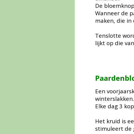
De bloemknoppe
Wanneer de pa
maken, die in 
Tenslotte wor
lijkt op die va
Paardenbl
Een voorjaars
winterslakken
Elke dag 3 ko
Het kruid is e
stimuleert de 