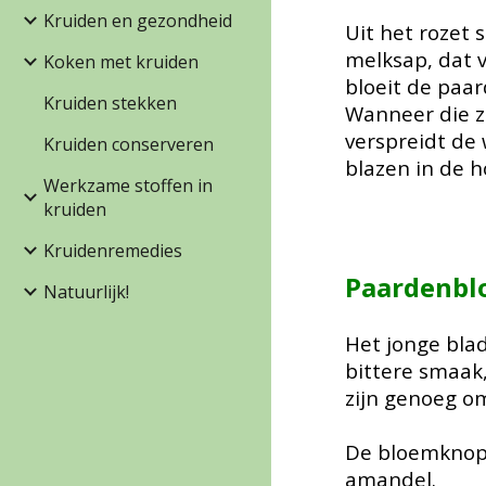
Kruiden en gezondheid
Uit het rozet 
melksap, dat v
Koken met kruiden
bloeit de paa
Kruiden stekken
Wanneer die zi
verspreidt de 
Kruiden conserveren
blazen in de 
Werkzame stoffen in
kruiden
Kruidenremedies
Paardenb
Natuurlijk!
Het jonge bla
bittere smaak,
zijn genoeg om
De bloemknopp
amandel.