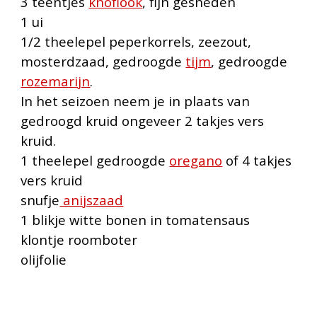
3 teentjes
knoflook
, fijn gesneden
1 ui
1/2 theelepel peperkorrels, zeezout,
mosterdzaad, gedroogde
tijm
, gedroogde
rozemarijn
.
In het seizoen neem je in plaats van
gedroogd kruid ongeveer 2 takjes vers
kruid.
1 theelepel gedroogde
oregano
of 4 takjes
vers kruid
snufje
anijszaad
1 blikje witte bonen in tomatensaus
klontje roomboter
olijfolie