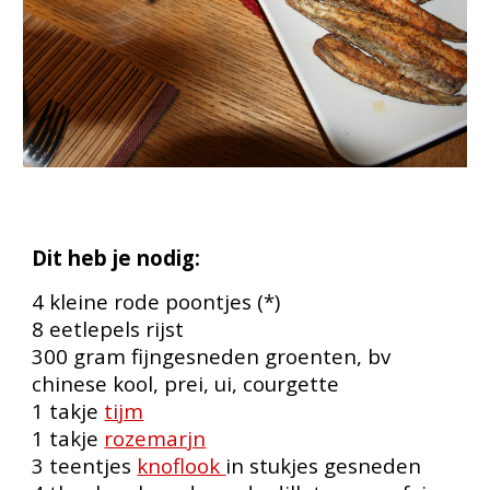
Dit heb je nodig:
4 kleine rode poontjes (*)
8 eetlepels rijst
300 gram fijngesneden groenten, bv
chinese kool, prei, ui, courgette
1 takje
tijm
1 takje
rozemarjn
3 teentjes
knoflook
in stukjes gesneden